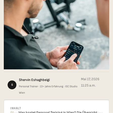
Mai 17, 2026
Shervin Eshaghbeigi
11:25 a.m.
Personal Trainer · 13+ Jahre Erfahrung · ISC Studio
Wien
Inhalt
01
Was kostet Personal Training in Wien? Die Übersicht