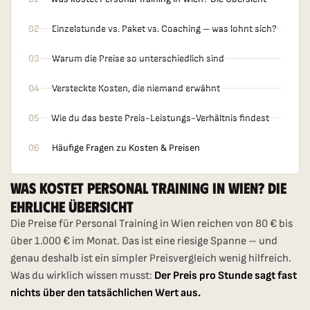
02
Einzelstunde vs. Paket vs. Coaching – was lohnt sich?
03
Warum die Preise so unterschiedlich sind
04
Versteckte Kosten, die niemand erwähnt
05
Wie du das beste Preis-Leistungs-Verhältnis findest
06
Häufige Fragen zu Kosten & Preisen
Was Kostet Personal Training In Wien? Die
Ehrliche Übersicht
Die Preise für Personal Training in Wien reichen von 80 € bis
über 1.000 € im Monat. Das ist eine riesige Spanne – und
genau deshalb ist ein simpler Preisvergleich wenig hilfreich.
Was du wirklich wissen musst:
Der Preis pro Stunde sagt fast
nichts über den tatsächlichen Wert aus.