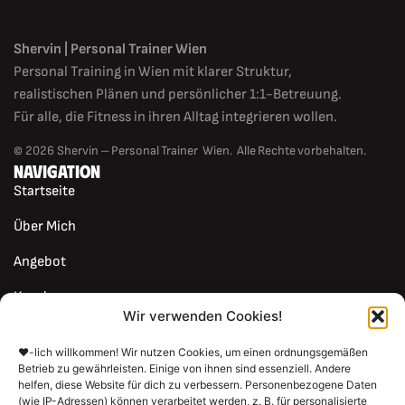
Shervin | Personal Trainer Wien
Personal Training in Wien mit klarer Struktur,
realistischen Plänen und persönlicher 1:1-Betreuung.
Für alle, die Fitness in ihren Alltag integrieren wollen.
© 2026 Shervin – Personal Trainer Wien. Alle Rechte vorbehalten.
NAVIGATION
Startseite
Über Mich
Angebot
Kunden
Wir verwenden Cookies!
Standort
❤️-lich willkommen! Wir nutzen Cookies, um einen ordnungsgemäßen
Kontakt
Betrieb zu gewährleisten. Einige von ihnen sind essenziell. Andere
helfen, diese Website für dich zu verbessern. Personenbezogene Daten
(wie IP-Adressen) können verarbeitet werden, z. B. für personalisierte
Blog