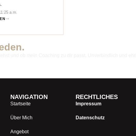
.
11:25 a.m.
EN
eden.
hst und ob mein Coaching zu dir passt. Unverbindlich und ehrl
Jetzt gratis anfragen
NAVIGATION
RECHTLICHES
Startseite
Impressum
Über Mich
Datenschutz
Angebot