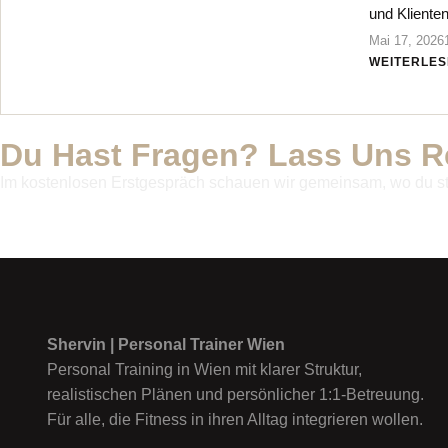
und Klienten
Mai 17, 2026
WEITERLES
Du Hast Fragen? Lass Uns R
Im kostenlosen Erstgespräch schauen wir gemeinsam, wo du ste
Shervin | Personal Trainer Wien
Personal Training in Wien mit klarer Struktur,
realistischen Plänen und persönlicher 1:1-Betreuung.
Für alle, die Fitness in ihren Alltag integrieren wollen.