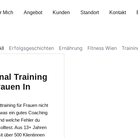
r Mich
Angebot
Kunden
Standort
Kontakt
ll
Erfolgsgeschichten
Ernährung
Fitness Wien
Trainin
nal Training
rauen In
raining für Frauen nicht
, was ein gutes Coaching
d welche Fehler du
olltest. Aus 13+ Jahren
t über 500 Klientinnen