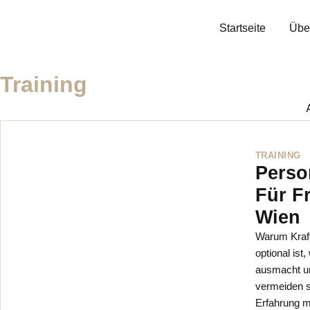
Startseite
Übe
Training
A
TRAINING
Perso
Für F
Wien
Warum Kraftt
optional ist
ausmacht un
vermeiden s
Erfahrung mi